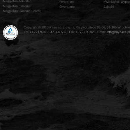
Maggiolina Airlander
Overzone
>Wielkości i wypo
Maggiolina Extreme
Overcamp
Jakość
Maggiolina Extreme Forest
Copyright © 2013 Rayo sp. z o.o. ul. Krzywoustego 82-86, 51-166 Wrocław
Tel.
71 721 90 01
512 300 585
- Fax
71 721 90 02
- e-mail:
info@rayo4x4.pl