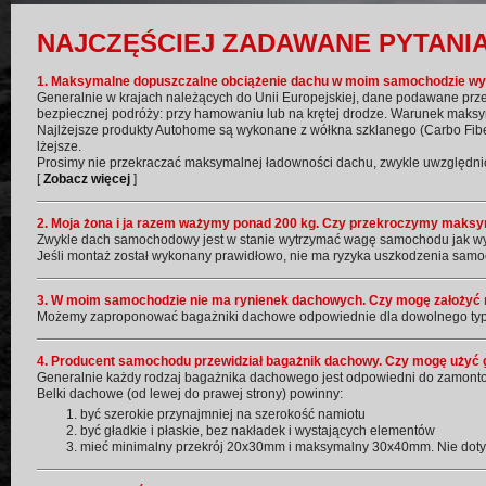
NAJCZĘŚCIEJ ZADAWANE PYTANI
1. Maksymalne dopuszczalne obciążenie dachu w moim samochodzie wyn
Generalnie w krajach należących do Unii Europejskiej, dane podawane prz
bezpiecznej podróży: przy hamowaniu lub na krętej drodze. Warunek maks
Najlżejsze produkty Autohome są wykonane z wółkna szklanego (Carbo Fibe
lżejsze.
Prosimy nie przekraczać maksymalnej ładowności dachu, zwykle uwzględnion
[
Zobacz więcej
]
2. Moja żona i ja razem ważymy ponad 200 kg. Czy przekroczymy maksy
Zwykle dach samochodowy jest w stanie wytrzymać wagę samochodu jak wyn
Jeśli montaż został wykonany prawidłowo, nie ma ryzyka uszkodzenia sam
3. W moim samochodzie nie ma rynienek dachowych. Czy mogę założyć
Możemy zaproponować bagażniki dachowe odpowiednie dla dowolnego typu
4. Producent samochodu przewidział bagażnik dachowy. Czy mogę użyć g
Generalnie każdy rodzaj bagażnika dachowego jest odpowiedni do zamon
Belki dachowe (od lewej do prawej strony) powinny:
być szerokie przynajmniej na szerokość namiotu
być gładkie i płaskie, bez nakładek i wystających elementów
mieć minimalny przekrój 20x30mm i maksymalny 30x40mm. Nie doty