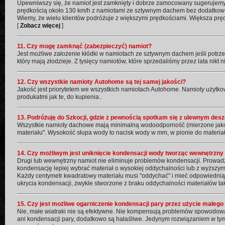
Upewniwszy się, że namiot jest zamknięty i dobrze zamocowany sugerujem
prędkością około 130 km/h z namiotami ze sztywnym dachem bez dodatkow
Wiemy, że wielu klientów podróżuje z większymi prędkościami. Większa p
[
Zobacz więcej
]
11. Czy mogę zamknąć (zabezpieczyć) namiot?
Jest możliwe założenie kłódki w namiotach ze sztywnym dachem jeśli potrze
który mają złodzieje. Z tysięcy namiotów, które sprzedaliśmy przez lata nikt 
12. Czy wszystkie namioty Autohome są tej samej jakości?
Jakość jest priorytetem we wszystkich namiotach Autohome. Namioty użytko
produkatmi jak te, do kupienia..
13. Podróżuję do Szkocji, gdzie z pewnością spotkam się z ulewnym des
Wszystkie namioty dachowe mają minimalną wodoodporność (mierzone jak
materiału". Wysokość słupa wody to nacisk wody w mm, w pionie do materia
14. Czy możliwym jest uniknięcie kondensacji wody tworząc wewnętrzny
Drugi lub wewnętrzny namiot nie eliminuje problemów kondensacji. Prowadzi
kondensację lepiej wybrać materiał o wysokiej oddychalności lub z wyższym
Każdy centymetr kwadratowy materiału musi "oddychać" i mieć odpowiednią
ukrycia kondensacji, zwykle stworzone z braku oddychalności materiałów taki
15. Czy jest możliwe ogarniczenie kondensacji pary przez użycie małeg
Nie, małe wiatraki nie są efektywne. Nie kompensują problemów spowodowa
ani kondensacji pary, dodatkowo są hałaśliwe. Jedynym rozwiązaniem w ty