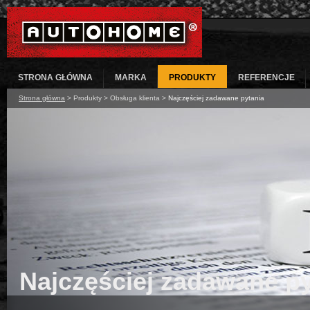
STRONA GŁÓWNA
MARKA
PRODUKTY
REFERENCJE
Strona główna
>
Produkty
>
Obsługa klienta
>
Najczęściej zadawane pytania
Najczęściej zadawane py