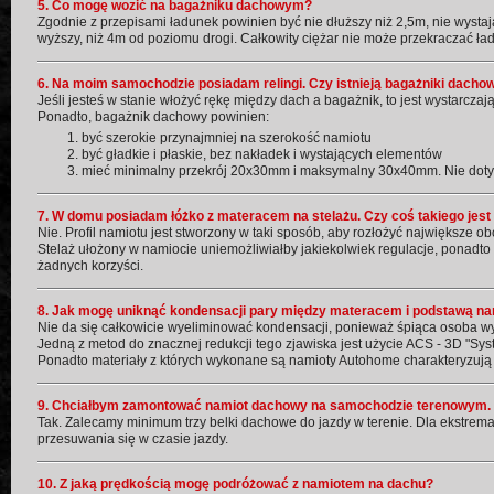
5. Co mogę wozić na bagażniku dachowym?
Zgodnie z przepisami ładunek powinien być nie dłuższy niż 2,5m, nie wystaj
wyższy, niż 4m od poziomu drogi. Całkowity ciężar nie może przekraczać 
6. Na moim samochodzie posiadam relingi. Czy istnieją bagażniki dacho
Jeśli jesteś w stanie włożyć rękę między dach a bagażnik, to jest wystarczaj
Ponadto, bagażnik dachowy powinien:
być szerokie przynajmniej na szerokość namiotu
być gładkie i płaskie, bez nakładek i wystających elementów
mieć minimalny przekrój 20x30mm i maksymalny 30x40mm. Nie doty
7. W domu posiadam łóżko z materacem na stelażu. Czy coś takiego jes
Nie. Profil namiotu jest stworzony w taki sposób, aby rozłożyć największe o
Stelaż ułożony w namiocie uniemożliwiałby jakiekolwiek regulacje, ponadto
żadnych korzyści.
8. Jak mogę uniknąć kondensacji pary między materacem i podstawą na
Nie da się całkowicie wyeliminować kondensacji, ponieważ śpiąca osoba wyd
Jedną z metod do znacznej redukcji tego zjawiska jest użycie ACS - 3D "Sy
Ponadto materiały z których wykonane są namioty Autohome charakteryzują 
9. Chciałbym zamontować namiot dachowy na samochodzie terenowym. C
Tak. Zalecamy minimum trzy belki dachowe do jazdy w terenie. Dla ekstre
przesuwania się w czasie jazdy.
10. Z jaką prędkością mogę podróżować z namiotem na dachu?